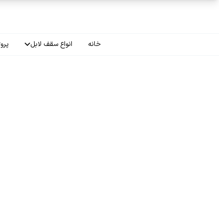
فتن به محتوای اصلی
خانه
انواع سقف لابل
پروژ
سقف چاپی
سقف لاکر
سقف گلکسی
سقف ترنسپرنت
سقف مات
سقف اپلای