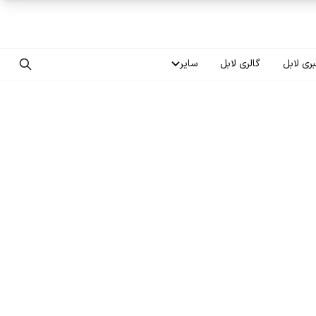
ری لابل
گالری لابل
سایر
تماس با ما
درباره ما
سوالات متداول
فرصت‌های شغلی