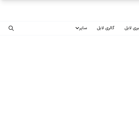
ری لابل
گالری لابل
سایر
تماس با ما
درباره ما
سوالات متداول
فرصت‌های شغلی