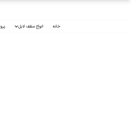
فتن به محتوای اصلی
خانه
انواع سقف لابل
پروژ
سقف چاپی
سقف لاکر
سقف گلکسی
سقف ترنسپرنت
سقف مات
سقف اپلای