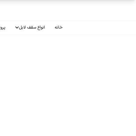
فتن به محتوای اصلی
خانه
انواع سقف لابل
پروژ
سقف چاپی
سقف لاکر
سقف گلکسی
سقف ترنسپرنت
سقف مات
سقف اپلای