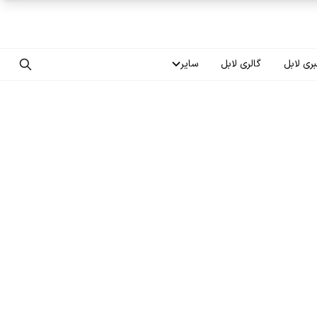
ری لابل
گالری لابل
سایر
تماس با ما
درباره ما
سوالات متداول
فرصت‌های شغلی