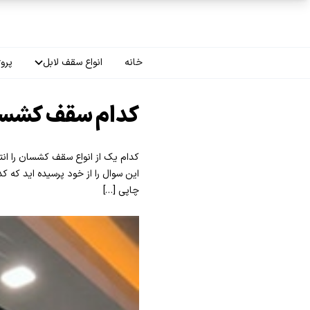
فتن به محتوای اصلی
خانه
انواع سقف لابل
پروژ
سقف چاپی
کدام سقف کشسا
سقف لاکر
کدام یک از انواع سقف کشسان را ان
سقف گلکسی
این سوال را از خود پرسیده اید که
چاپی […]
سقف ترنسپرنت
سقف مات
سقف اپلای