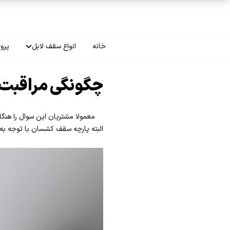
فتن به محتوای اصلی
خانه
انواع سقف لابل
پروژ
سقف چاپی
چگونگی مراقبت ا
سقف لاکر
معمولا مشتریان این سوال را هنگا
سقف گلکسی
البته پارچه سقف کشسان با توجه به ا
سقف ترنسپرنت
سقف مات
سقف اپلای