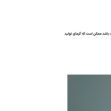
ه ولتاژ مصرفی لامپ هالوژن نباید بیش از ۳۵ وات و برای لامپ های رشته ای معمولی بیش از ۶۰ وات باشد ممکن است که گرمای تولید