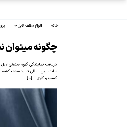
فتن به محتوای اصلی
خانه
انواع سقف لابل
پروژ
سقف چاپی
چگونه میتوان نم
سقف لاکر
سقف گلکسی
سابقه بین المللی تولید سقف کشسان،
کسب و کاری از […]
سقف ترنسپرنت
سقف مات
سقف اپلای