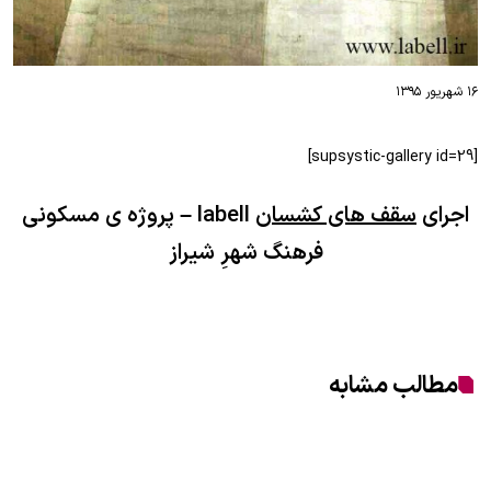
۱۶ شهریور ۱۳۹۵
[supsystic-gallery id=29]
اجرای
سقف های کشسان
labell – پروژه ی مسکونی
فرهنگ شهرِ شیراز
مطالب مشابه