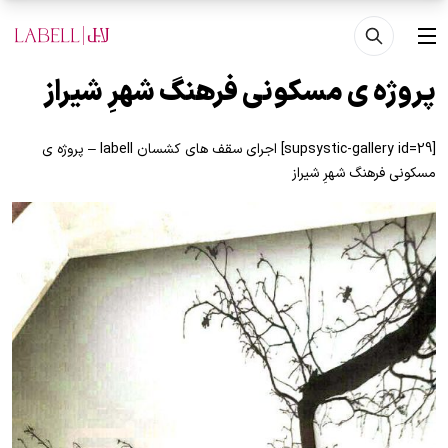
فتن به محتوای اصلی
منو
پروژه ی مسکونی فرهنگ شهرِ شیراز
[supsystic-gallery id=29] اجرای سقف های کشسان labell – پروژه ی
مسکونی فرهنگ شهرِ شیراز