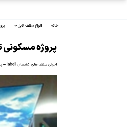
فتن به محتوای اصلی
خانه
انواع سقف لابل
پروژ
سقف چاپی
پروژه مسکونی ت
سقف لاکر
اجرای سقف های کشسان labell – پروژه مسکونی تهران
سقف گلکسی
سقف ترنسپرنت
سقف مات
سقف اپلای