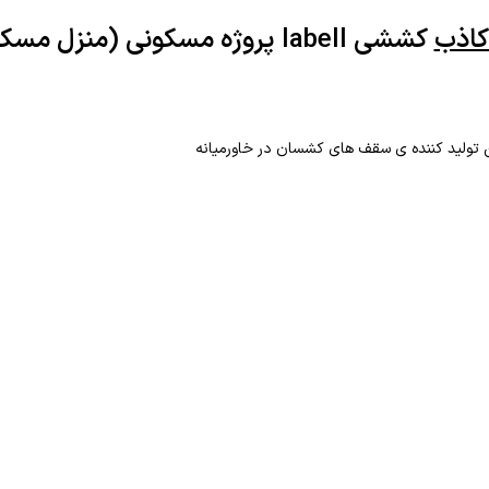
اذب
کششی labell پروژه مسکونی (منزل مسکونی در کرج)