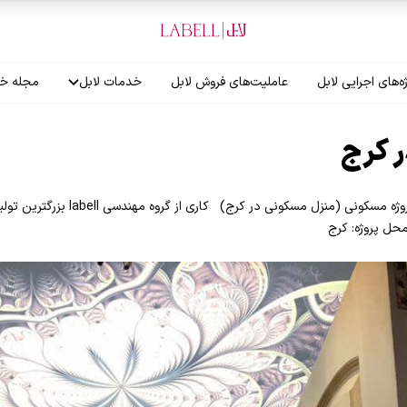
ه‌های اجرایی لابل
عاملیت‌های فروش لابل
خدمات لابل
مجله خب
آموزش نصاب
 کرج
گارانتی لابل
اجرای سقف کاذب کششی labell پروژه مسکون
 محل پروژه: کرج