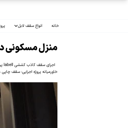
فتن به محتوای اصلی
خانه
انواع سقف لابل
پروژ
سقف چاپی
منزل مسکونی در
سقف لاکر
سقف گلکسی
خاورمیانه پروژه اجرایی: سقف چاپی
سقف ترنسپرنت
سقف مات
سقف اپلای