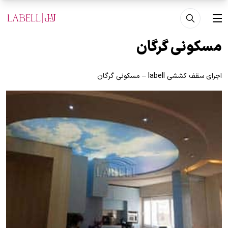
فتن به محتوای اصلی
منو
مسکونی گرگان
اجرای سقف کششی labell – مسکونی گرگان