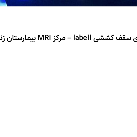
ی
سقف کششی
labell – مرکز MRI بیمارستان زنجان