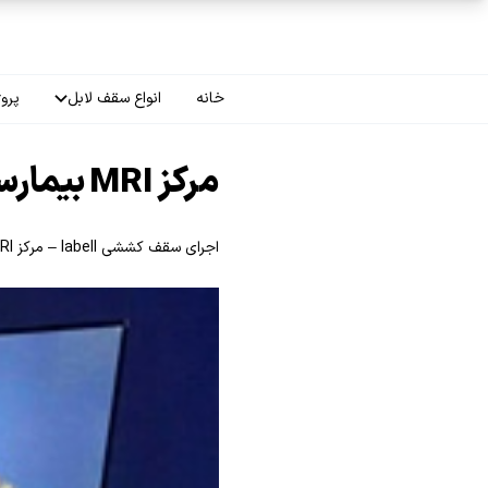
فتن به محتوای اصلی
خانه
انواع سقف لابل
پروژ
سقف چاپی
مرکز MRI بیمارستان زنجان
سقف لاکر
اجرای سقف کششی labell – مرکز MRI بیمارستان زنجان
سقف گلکسی
سقف ترنسپرنت
سقف مات
سقف اپلای