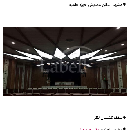
🔶مشهد، سالن همایش حوزه علمیه
🔶
سقف کشسان لاکر
🔶مشهد، استخر
هتل سلسبیل