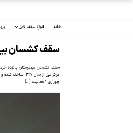
فتن به محتوای اصلی
خانه
انواع سقف لابل
پروژ
سقف چاپی
سقف کشسان بیمارستان
سقف لاکر
سقف گلکسی
چهرازی ” فعالیت […]
سقف ترنسپرنت
سقف مات
سقف اپلای