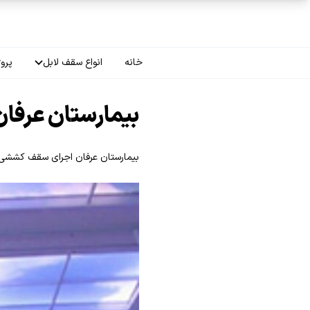
فتن به محتوای اصلی
خانه
انواع سقف لابل
پروژ
سقف چاپی
بیمارستان عرفان
سقف لاکر
بیمارستان عرفان اجرای سقف کششی لابل (labell) در بیمارستان 
سقف گلکسی
سقف ترنسپرنت
سقف مات
سقف اپلای