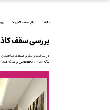
فتن به محتوای اصلی
خانه
انواع سقف لابل
پروژ
سقف چاپی
بررسی سقف کاذ
سقف لاکر
در ساخت و ساز و صنعت ساختمان ، به
سقف گلکسی
بلکه میان متخصصین و علاقه مندان
سقف ترنسپرنت
سقف مات
سقف اپلای