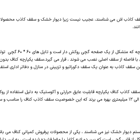
و سقف کاذب اش می شناسند، عجیب نیست زیرا دیوار خشک و سقف کاذب محصولاتی ا
ند.
سقف کاذب کناف ، در دو شکل یکپا
 با فاصله از سقف اصلی نصب می شوند ، قرار می گیرد،سقف یکپارچه کناف بدون د
 سقف کاذب به عنوان یک سقف دکوراتیو و تزیینی در منازل و دفاتر اداری استفا
 ، سقف کاذب کناف یکپارچه قابلیت عایق حرارتی و آکوستیک به دلیل استفاده از رو
سقف های کاذب کناف از ضخامت ۶ الی ۱۲ میلیمتری بهره می برند که این خصوصیت سقف کاذب کناف را
 سیستم دیوار خشک نیز می شناسند ، یکی از محصولات پرفروش کمپانی کناف می 
کل از قابی گچی است که بین دو لایه کاغذ یا مقوا فشرده شده است ، به این دل