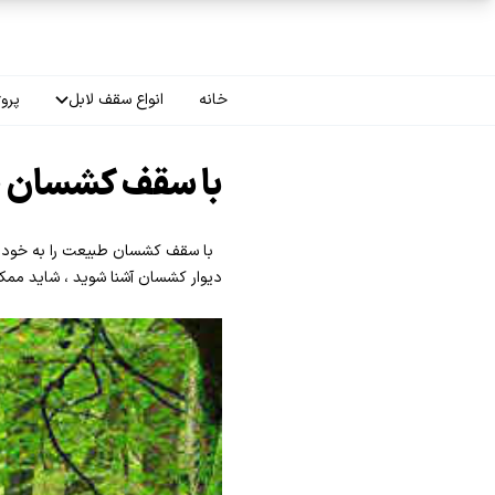
فتن به محتوای اصلی
خانه
انواع سقف لابل
پروژ
سقف چاپی
با سقف کشسان ط
سقف لاکر
با سقف کشسان طبیعت را به خود هدی
سقف گلکسی
دیوار کشسان آشنا شوید ، شاید ممک
سقف ترنسپرنت
سقف مات
سقف اپلای