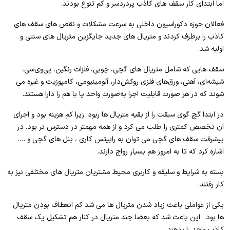
اما ابتدای کار سقف های کاذب پردردسر و کم تنوع بودند.
فعالان حوزه دکوراسیون داخلی به سرعت مشکلات و نقص های سقف های
کاذب را برطرف کردند و متریال های جدید جایگزین متریال های سنتی و
اولیه شد.
سقف هایی که شامل متریال های گچی، چوبی، فلزات رنگین، پی‌وی‌سی،
شیشه‌ای، آهنی، ورق‌های فلزی روکش‌دار، آلومینیومی، کامپوزیت و غیره می
شوند که در هر صورت قابلیت اجرا به‌صورت واحد یا با هم را دارا هستند.
در ابتدا گچ گوی سبقت را از بقیه متریال ها ربود. زیرا کم هزینه بود و اجرای
آن تخصص کمتری را طلب می کرد و از همه مهمتر در دسترس تر بود. در
پیشرفت سقف های گچی می توان به رابیتس کاری ، پنل های گچی و ….
اشاره کرد که تا به امروز هم بسیار رواج دارند.
بسته به شرایط و سلیقه و کاربری محیط مشتریان متریال های مختلفی نیز به
کار رفتند.
یکی از عواملی باعث زیاد شدن متریال ها می شد کم انعطاف بودن متریال
ها بود . این باعث شد که بعضا چند متریال در کنار هم تشکیل یک سقف
کاذب واحد را بدهند.