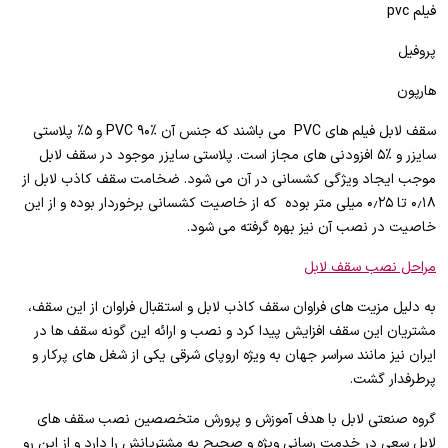
فیلم pvc
پروفیل
هارپون
سقف لابل فیلم های PVC می باشند که جنس آن %۹۰ PVC و ۵% پلاستی
سایزر و %۵ افزودنی های مجاز است. پلاستی سایزر موجود در سقف لابل
موجب ایجاد ویژگی کشسانی در آن می شود. ضخامت سقف کاذب لابل از
۰٫۱۸ تا ۰٫۲۵ میلی متر بوده که از خاصیت کشسانی برخوردار بوده و از این
خاصیت در نصب آن نیز بهره گرفته می شود.
مراحل نصب سقف لابل
به دلیل مزیت های فراوان سقف کاذب لابل و استقبال فراوان از این سقف،
مشتریان این سقف افزایش پیدا کرد و نصب و ارائه این گونه سقف ها در
ایران نیز مانند سراسر جهان به ویژه اروپای شرقی یکی از شغل های پرکار و
پرطرفدار گشت.
گروه صنعتی لابل با هدف آموزش و پرورش متخصصین نصب سقف های
لابل سعی در خدمت رسانی ویژه و صحیح به مشتریانش را دارد و از این رو