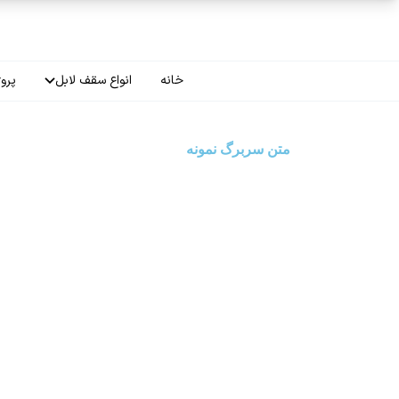
فتن به محتوای اصلی
خانه
انواع سقف لابل
پروژ
سقف چاپی
متن سربرگ نمونه
سقف لاکر
سقف گلکسی
سقف ترنسپرنت
سقف مات
سقف اپلای