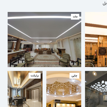
بل
مات
چاپی
برلیانت