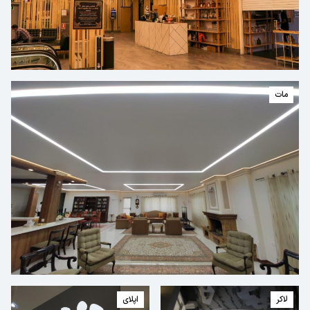
مات
لاکر
اپلای