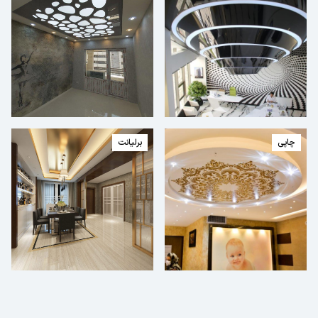
چاپی
برلیانت